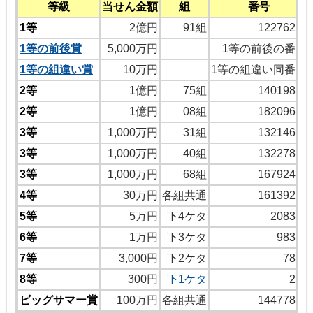
等級
当せん金額
組
番号
1等
2億円
91組
122762番
1等の前後賞
5,000万円
1等の前後の番号
1等の組違い賞
10万円
1等の組違い同番号
2等
1億円
75組
140198番
2等
1億円
08組
182096番
3等
1,000万円
31組
132146番
3等
1,000万円
40組
132278番
3等
1,000万円
68組
167924番
4等
30万円
各組共通
161392番
5等
5万円
下4ケタ
2083番
6等
1万円
下3ケタ
983番
7等
3,000円
下2ケタ
78番
8等
300円
下1ケタ
2番
ビッグサマー賞
100万円
各組共通
144778番