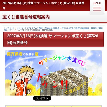
2007年8月16日(木)抽選 サマージャンボ宝くじ(第526回) 当選番
MENU
号
宝くじ当選番号速報案内
トップページ
＞
サマージャンボプレミアム当選番号｜第1114回 結果発表
＞
宝くじの日記念 当選番号 (第1118回)｜2026年8月28日
(金)
＞
サマージャンボ宝くじ当選番号 (第526回)｜2007年8月16日
2007年8月16日(木)抽選 サマージャンボ宝くじ(第526
回)当選番号