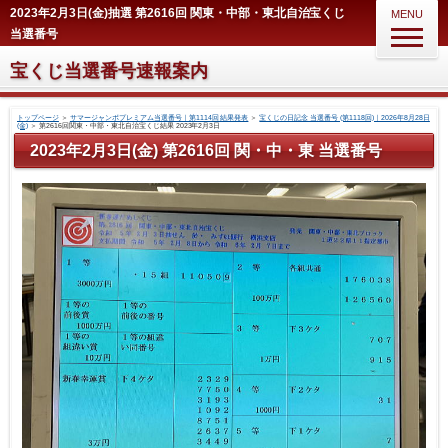
2023年2月3日(金)抽選 第2616回 関東・中部・東北自治宝くじ
MENU
当選番号
宝くじ当選番号速報案内
トップページ
＞
サマージャンボプレミアム当選番号｜第1114回 結果発表
＞
宝くじの日記念 当選番号 (第1118回)｜2026年8月28日
(金)
＞
第2616回関東・中部・東北自治宝くじ結果 2023年2月3日
2023年2月3日(金) 第2616回 関・中・東 当選番号