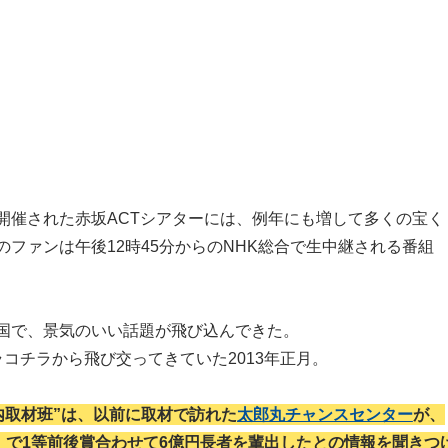
開催された赤坂ACTシアターには、例年にも増して多くの宝く
ファンは午後12時45分からのNHK総合で生中継される番組
国で、景気のいい話題が飛び込んできた。
コチラから飛び交ってきていた2013年正月。
内取材班”は、以前に取材で訪れた
太郎丸チャンスセンター
が、
」で1等前後賞合わせて6億円長者を輩出したとの情報を聞きつ