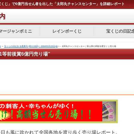
ボ宝くじ」で6億円当せん者を出した「太郎丸チャンスセンター」を詳細レポート
内
マージャンボミニ
レインボーくじ
宝くじの日記
表
＞
宝くじの日記念 当選番号 (第1118回)｜2026年8月28日(金)
＞
太郎丸チャンスセンター｜富山県の高額当選宝くじ売り場
1等前後賞6億円売り場”
今日も風に吹かれて全国各地を渡り歩く売り場レポート。