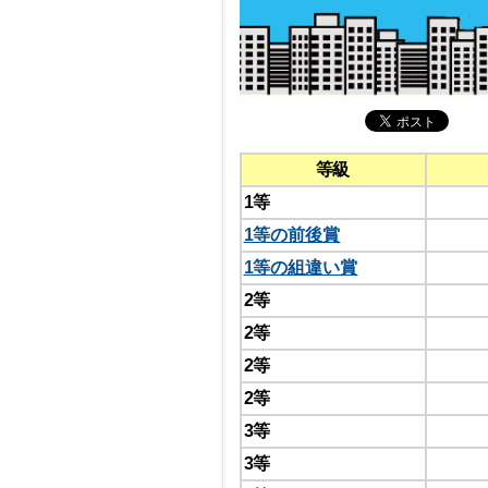
等級
1等
1等の前後賞
1等の組違い賞
2等
2等
2等
2等
3等
3等