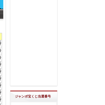
番
号
号
番
番
番
番
番
ジャンボ宝くじ当選番号
番