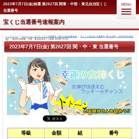
2023年7月7日(金)抽選 第2627回 関東・中部・東北自治宝くじ
MENU
当選番号
宝くじ当選番号速報案内
トップページ
＞
サマージャンボプレミアム当選番号｜第1114回 結果発表
＞
宝くじの日記念 当選番号 (第1118回)｜2026年8月28日
(金)
＞
第2627回関東・中部・東北自治宝くじ結果 2023年7月7日
2023年7月7日(金) 第2627回 関・中・東 当選番号
等級
金額
組
番号