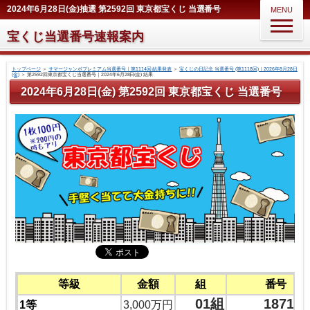
2024年6月28日(金)抽選 第2592回 東京都宝くじ 当選番号
MENU
宝くじ当選番号速報案内
トップページ
＞
サマージャンボプレミアム当選番号｜第1114回 結果発表
＞
宝くじの日記念 当選番号 (第1118回)｜2026年8月28日
(金)
＞
第2592回東京都宝くじ当選番号｜2024年6月28日(金) 結果
2024年6月28日(金) 第2592回 東京都宝くじ 当選番号
等級
金額
組
番号
01組
18717
1等
3,000万円