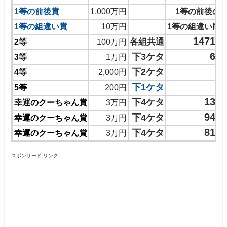
1等の前後賞
1,000万円
1等の前後の
1等の組違い賞
10万円
1等の組違い同
14716
各組共通
2等
100万円
60
下3ケタ
3等
1万円
0
下2ケタ
4等
2,000円
下1ケタ
5等
200円
137
下4ケタ
幸運のクーちゃん賞
3万円
944
下4ケタ
幸運のクーちゃん賞
3万円
817
下4ケタ
幸運のクーちゃん賞
3万円
スポンサード リンク