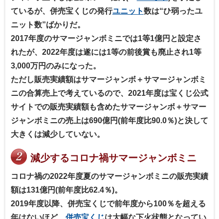
ているが、併売宝くじの発行
ユニット
数は“ひ弱ったユ
ニット数”ばかりだ。
2017年度のサマージャンボミニでは1等1億円と設定さ
れたが、2022年度は遂には1等の前後賞も廃止され1等
3,000万円のみになった。
ただし販売実績額はサマージャンボ＋サマージャンボミ
ニの合算売上で考えているので、2021年度は宝くじ公式
サイトでの販売実績額も含めたサマージャンボ＋サマー
ジャンボミニの売上は690億円(前年度比90.0％)と決して
大きくは減少していない。
減少するコロナ禍サマージャンボミニ
コロナ禍の2022年度夏のサマージャンボミニの販売実績
額は131億円(前年度比62.4％)。
2019年度以降、併売宝くじで前年度から100％を超える
年はないほど、
併売宝くじ
は大幅な下火状態となってい