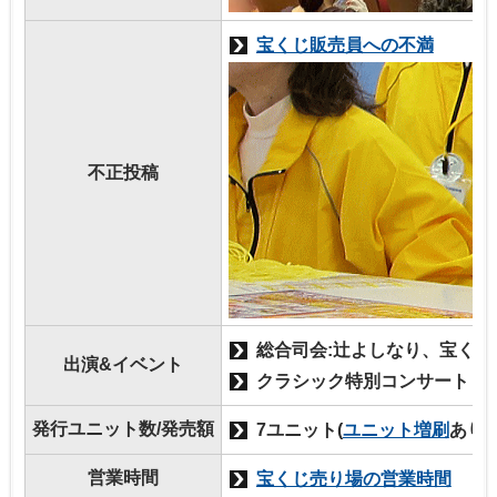
宝くじ販売員への不満
不正投稿
総合司会:辻よしなり、宝くじ
出演&イベント
クラシック特別コンサート
発行ユニット数/発売額
7ユニット(
ユニット増刷
あり)
営業時間
宝くじ売り場の営業時間