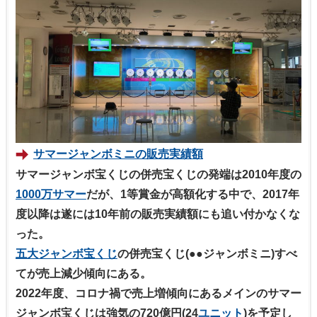
サマージャンボミニの販売実績額
サマージャンボ宝くじの併売宝くじの発端は2010年度の
1000万サマー
だが、1等賞金が高額化する中で、2017年
度以降は遂には10年前の販売実績額にも追い付かなくな
った。
五大ジャンボ宝くじ
の併売宝くじ(●●ジャンボミニ)すべ
てが売上減少傾向にある。
2022年度、コロナ禍で売上増傾向にあるメインのサマー
ジャンボ宝くじは強気の720億円(24
ユニット
)を予定し