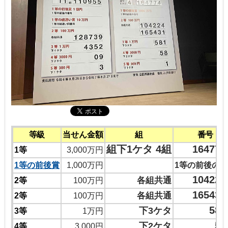
等級
当せん金額
組
番号
組下1ケタ 4組
16477
1等
3,000万円
1等の前後賞
1,000万円
1等の前後の
10422
各組共通
2等
100万円
16543
各組共通
2等
100万円
58
下3ケタ
3等
1万円
5
下2ケタ
4等
3,000円