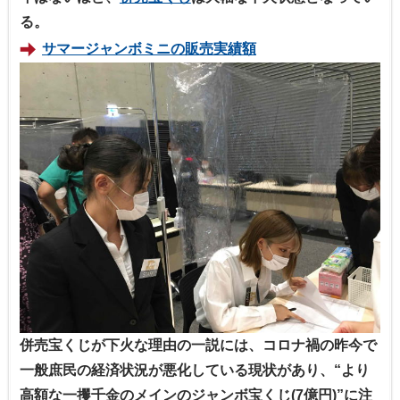
る。
サマージャンボミニの販売実績額
併売宝くじが下火な理由の一説には、コロナ禍の昨今で
一般庶民の経済状況が悪化している現状があり、“より
高額な一攫千金のメインのジャンボ宝くじ(7億円)”に注