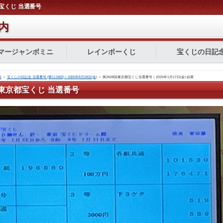
京都宝くじ 当選番号
内
マージャンボミニ
レインボーくじ
宝くじの日記
表
＞
宝くじの日記念 当選番号 (第1118回)｜2026年8月28日(金)
＞
第2608回東京都宝くじ当選番号｜2025年1月17日(金) 結果
8回 東京都宝くじ 当選番号