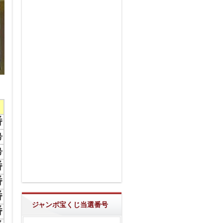
番
号
号
番
番
番
ジャンボ宝くじ当選番号
番