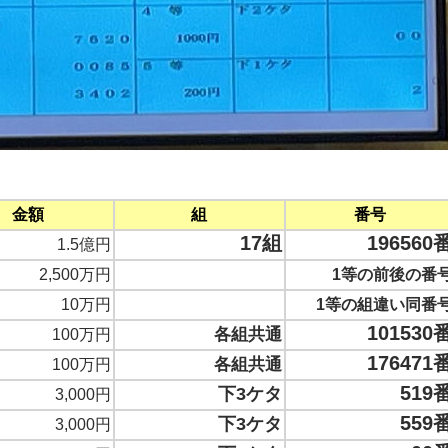
金額
組
番号
17組
196560
1.5億円
2,500万円
1等の前後の番
10万円
1等の組違い同番
101530
各組共通
100万円
176471
各組共通
100万円
519
下3ケタ
3,000円
559
下3ケタ
3,000円