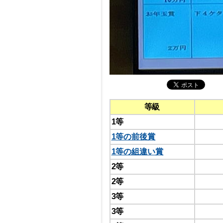
等級
1等
1等の前後賞
1等の組違い賞
2等
2等
3等
3等