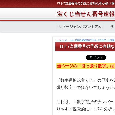
ロト7当選番号の予想に有効な引っ張り表
宝くじ当せん番号速報
サマージャンボプレミアム
サ
トップページ
＞
ロト7当選番号速報最新 第690回｜2026年8月14日(金曜
ロト7当選番号の予想に有効
当ページの「引っ張り数字」は
「数字選択式宝くじ」の歴史を
張り数字」ではないでしょうか
これは、「数字選択式ナンバー
りやすく視覚的にロト7を分析