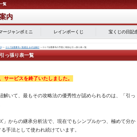
一覧
案内
マージャンボミニ
レインボーくじ
宝くじの日記
日)
＞
ロト7当選番号一覧過去 みずほ銀行
＞
ロト7当選番号の予想に有効な引っ張り表一覧
な引っ張り表一覧
、サービスを終了いたしました。
紐解いて、最もその攻略法の優秀性が認められるのは、「引っ
。
ズ」からの継承分析法で、現在でもシンプルかつ、極めて分か
する手法として使われ続けています。