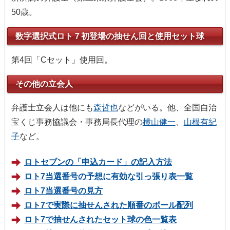
50歳。
数字選択式ロト７初登場の抽せん回と使用セット球
第4回「Cセット」使用回。
その他の立会人
弁護士立会人は他にも
森哲也
などがいる。他、全国自治
宝くじ事務協議会・事務局長代理の
横山健一
、
山根有紀
子
など。
ロトセブンの「申込カード」の記入方法
ロト7当選番号の予想に有効な引っ張り表一覧
ロト7当選番号の見方
ロト7で実際に抽せんされた順番のボール配列
ロト7で抽せんされたセット球の色一覧表