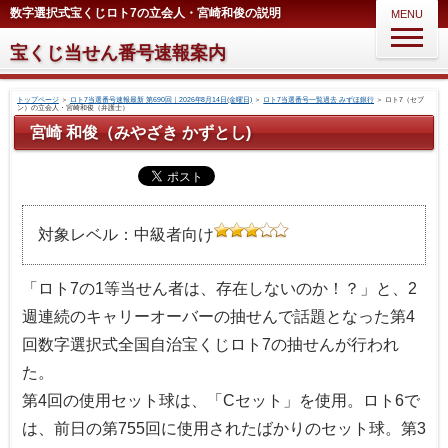
数字選択式宝くじロト7の立会人・宮崎和俊の説明
MENU
宝くじ当せん番号速報案内
トップページ
＞
ロト7当選番号速報最新 第690回｜2026年8月14日(金曜日)
＞
ロト7当選番号一覧過去 みずほ銀行
＞
ロト7（セブ
ン）の立会人・宮崎和俊（弁護士）
宮崎 和俊（みやざき かずとし)
対象レベル：中級者向け
「ロト7の1等当せん者は、存在しないのか！？」と、2
週連続のキャリーオーバーの抽せんで話題となった第4
回数字選択式全国自治宝くじロト7の抽せんが行われ
た。
第4回の使用セット球は、「Cセット」を使用。ロト6で
は、前日の第755回に使用されたばかりのセット球。第3