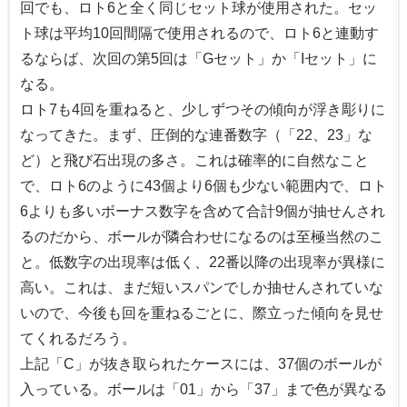
回でも、ロト6と全く同じセット球が使用された。セッ
ト球は平均10回間隔で使用されるので、ロト6と連動す
るならば、次回の第5回は「Gセット」か「Iセット」に
なる。
ロト7も4回を重ねると、少しずつその傾向が浮き彫りに
なってきた。まず、圧倒的な連番数字（「22、23」な
ど）と飛び石出現の多さ。これは確率的に自然なこと
で、ロト6のように43個より6個も少ない範囲内で、ロト
6よりも多いボーナス数字を含めて合計9個が抽せんされ
るのだから、ボールが隣合わせになるのは至極当然のこ
と。低数字の出現率は低く、22番以降の出現率が異様に
高い。これは、まだ短いスパンでしか抽せんされていな
いので、今後も回を重ねるごとに、際立った傾向を見せ
てくれるだろう。
上記「C」が抜き取られたケースには、37個のボールが
入っている。ボールは「01」から「37」まで色が異なる