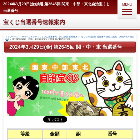
2024年3月29日(金)抽選 第2645回 関東・中部・東北自治宝くじ
MENU
当選番号
宝くじ当選番号速報案内
トップページ
＞
サマージャンボプレミアム当選番号｜第1114回 結果発表
＞
宝くじの日記念 当選番号 (第1118回)｜2026年8月28日
(金)
＞
第2645回関東・中部・東北自治宝くじ結果 2024年3月29日
2024年3月29日(金) 第2645回 関・中・東 当選番号
等級
金額
組
番号