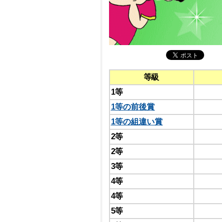
等級
1等
1等の前後賞
1等の組違い賞
2等
2等
3等
4等
4等
5等