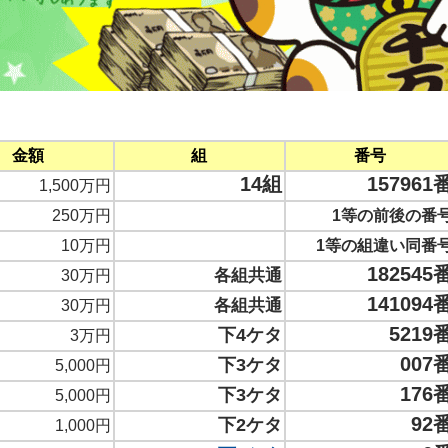
金額
組
番号
14組
157961
1,500万円
250万円
1等の前後の番
10万円
1等の組違い同番
182545
各組共通
30万円
141094
各組共通
30万円
5219
下4ケタ
3万円
007
下3ケタ
5,000円
176
下3ケタ
5,000円
92
下2ケタ
1,000円