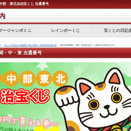
関東・中部・東北自治宝くじ 当選番号
内
マージャンボミニ
レインボーくじ
宝くじの日記
表
＞
宝くじの日記念 当選番号 (第1118回)｜2026年8月28日(金)
＞
第2650回関東・中部・東北自治宝くじ結果 2024年5月17日
0回 関・中・東 当選番号