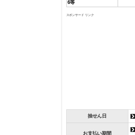
6等
スポンサード リンク
抽せん日
お支払い期間