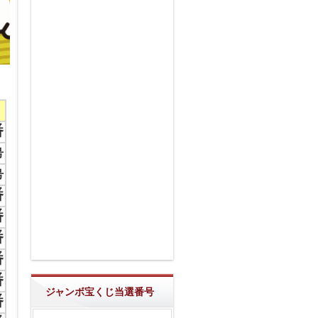
番
号
号
番
番
番
番
番
ジャンボ宝くじ当選番号
番