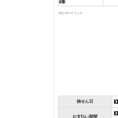
6等
スポンサード リンク
抽せん日
お支払い期間