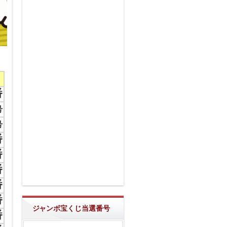
番
号
号
番
番
番
番
番
ジャンボ宝くじ当選番号
番