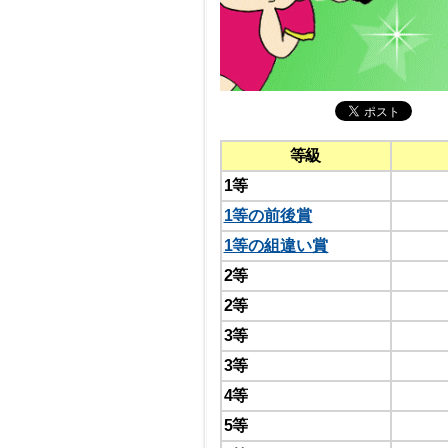
等級
1等
1等の前後賞
1等の組違い賞
2等
2等
3等
3等
4等
5等