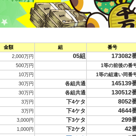
金額
組
番号
05組
173082
2,000万円
500万円
1等の前後の番
10万円
1等の組違い同番
145139
各組共通
30万円
130512
各組共通
30万円
8052
下4ケタ
3万円
4644
下4ケタ
3万円
299
下3ケタ
3,000円
42
下2ケタ
1,000円