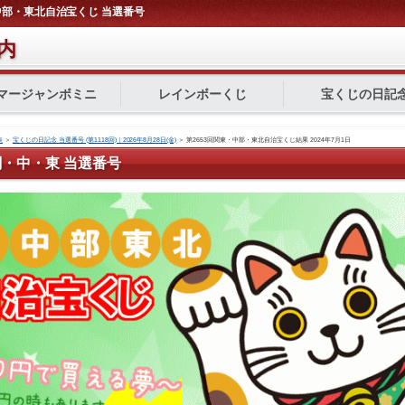
東・中部・東北自治宝くじ 当選番号
内
マージャンボミニ
レインボーくじ
宝くじの日記
表
＞
宝くじの日記念 当選番号 (第1118回)｜2026年8月28日(金)
＞
第2653回関東・中部・東北自治宝くじ結果 2024年7月1日
回 関・中・東 当選番号