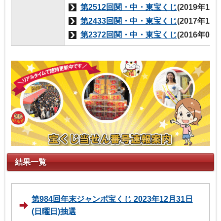
第2512回関・中・東宝くじ
(2019年12
第2433回関・中・東宝くじ
(2017年11
第2372回関・中・東宝くじ
(2016年03
結果一覧
第984回年末ジャンボ宝くじ 2023年12月31日
(日曜日)抽選